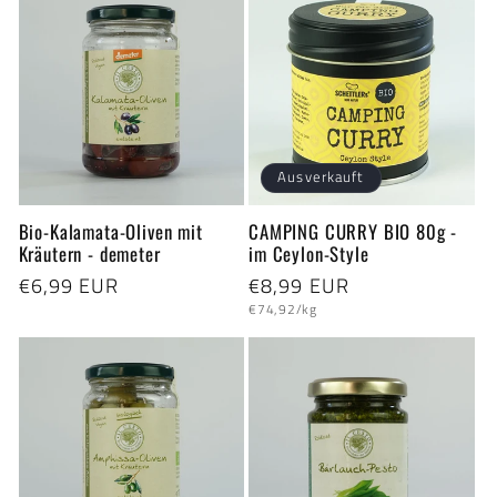
Ausverkauft
Bio-Kalamata-Oliven mit
CAMPING CURRY BIO 80g -
Kräutern - demeter
im Ceylon-Style
Normaler
€6,99 EUR
Normaler
€8,99 EUR
Grundpreis
Preis
Preis
€74,92/kg