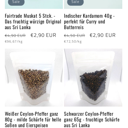
Sale
Sale
Fairtrade Muskat 5 Stck. -
Indischer Kardamom 40g -
Das fruchtig würzige Original
perfekt für Curry und
aus Sri Lanka
Butterreis
Normaler
Verkaufspreis
€2,90 EUR
Normaler
Verkaufspreis
€2,90 EUR
€4,90 EUR
€4,50 EUR
Grundpreis
Grundpreis
Preis
Preis
€96,67/kg
€72,50/kg
Weißer Ceylon-Pfeffer ganz
Schwarzer Ceylon-Pfeffer
80g - milde Schärfe für helle
ganz 65g - fruchtige Schärfe
Soßen und Eierspeisen
aus Sri Lanka