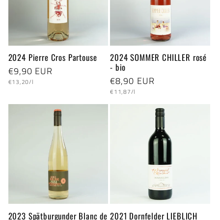
2024 Pierre Cros Partouse
2024 SOMMER CHILLER rosé
- bio
Normaler
€9,90 EUR
Normaler
€8,90 EUR
Grundpreis
Preis
€13,20/l
Grundpreis
Preis
€11,87/l
2023 Spätburgunder Blanc de
2021 Dornfelder LIEBLICH