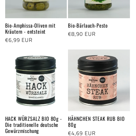
Bio-Amphissa-Oliven mit
Bio-Bärlauch-Pesto
Kräutern - entsteint
Normaler
€8,90 EUR
Normaler
€6,99 EUR
Preis
Preis
HACK WÜRZSALZ BIO 80g -
HÄHNCHEN STEAK RUB BIO
Die traditionelle deutsche
80g
Gewürzmischung
Normaler
€4,69 EUR