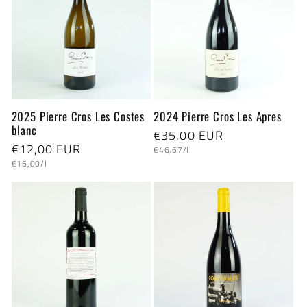
2025 Pierre Cros Les Costes
2024 Pierre Cros Les Apres
blanc
Normaler
€35,00 EUR
Normaler
€12,00 EUR
Grundpreis
Preis
€46,67/l
Grundpreis
Preis
€16,00/l