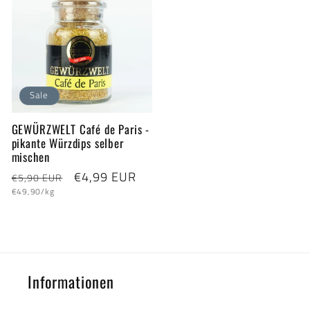
Sale
GEWÜRZWELT Café de Paris -
pikante Würzdips selber
mischen
Normaler
Verkaufspreis
€4,99 EUR
€5,90 EUR
Grundpreis
Preis
€49,90/kg
Informationen