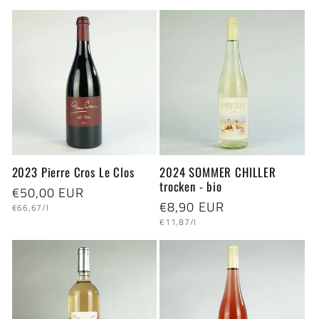
2023 Pierre Cros Le Clos
2024 SOMMER CHILLER
trocken - bio
Normaler
€50,00 EUR
Normaler
€8,90 EUR
Grundpreis
Preis
€66,67/l
Grundpreis
Preis
€11,87/l