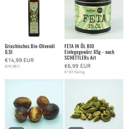
Griechisches Bio-Olivenöl
FETA IN ÖL BIO
0,5l
Einlegegewürz 65g - nach
SCHETTLERs Art
Normaler
€14,99 EUR
Normaler
€6,99 EUR
Grundpreis
Preis
€29,98/l
Grundpreis
Preis
€107,54/kg