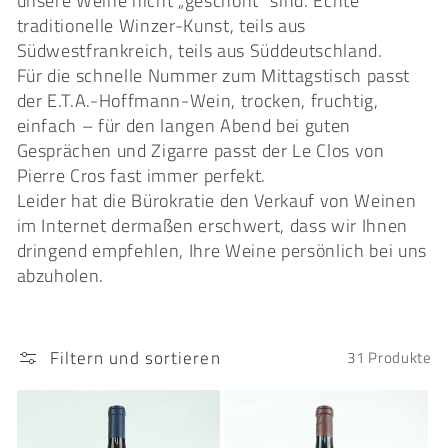
unsere Weine nicht „geschönt“ sind. Echte
o
traditionelle Winzer-Kunst, teils aus
Südwestfrankreich, teils aus Süddeutschland.
r
Für die schnelle Nummer zum Mittagstisch passt
der E.T.A.-Hoffmann-Wein, trocken, fruchtig,
i
einfach – für den langen Abend bei guten
Gesprächen und Zigarre passt der Le Clos von
e
Pierre Cros fast immer perfekt.
Leider hat die Bürokratie den Verkauf von Weinen
:
im Internet dermaßen erschwert, dass wir Ihnen
dringend empfehlen, Ihre Weine persönlich bei uns
abzuholen.
Filtern und sortieren
31 Produkte