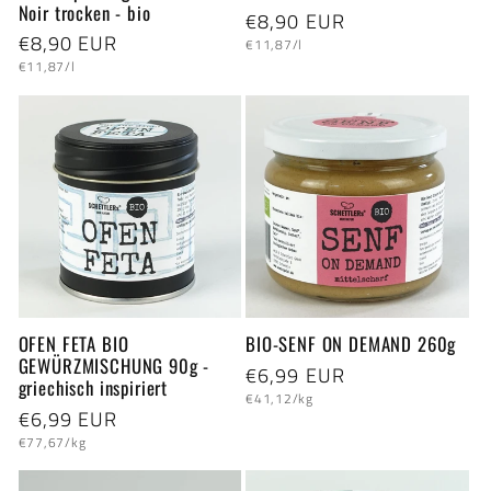
Noir trocken - bio
Normaler
€8,90 EUR
Normaler
€8,90 EUR
Grundpreis
Preis
€11,87/l
Grundpreis
Preis
€11,87/l
OFEN FETA BIO
BIO-SENF ON DEMAND 260g
GEWÜRZMISCHUNG 90g -
Normaler
€6,99 EUR
griechisch inspiriert
Grundpreis
Preis
€41,12/kg
Normaler
€6,99 EUR
Grundpreis
Preis
€77,67/kg