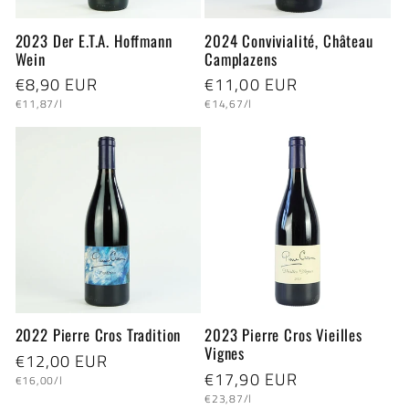
2023 Der E.T.A. Hoffmann
2024 Convivialité, Château
Wein
Camplazens
Normaler
€8,90 EUR
Normaler
€11,00 EUR
Grundpreis
Grundpreis
Preis
Preis
€11,87/l
€14,67/l
2022 Pierre Cros Tradition
2023 Pierre Cros Vieilles
Vignes
Normaler
€12,00 EUR
Normaler
€17,90 EUR
Grundpreis
Preis
€16,00/l
Grundpreis
Preis
€23,87/l