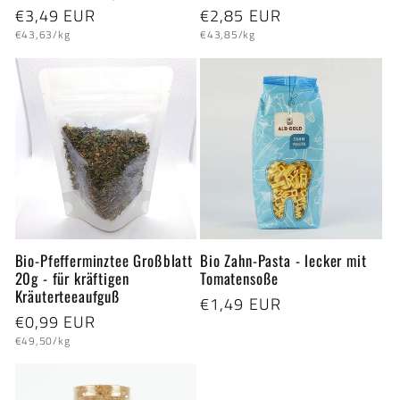
Normaler
€3,49 EUR
Normaler
€2,85 EUR
Grundpreis
Grundpreis
Preis
Preis
€43,63/kg
€43,85/kg
Bio-Pfefferminztee Großblatt
Bio Zahn-Pasta - lecker mit
20g - für kräftigen
Tomatensoße
Kräuterteeaufguß
Normaler
€1,49 EUR
Normaler
€0,99 EUR
Preis
Grundpreis
Preis
€49,50/kg