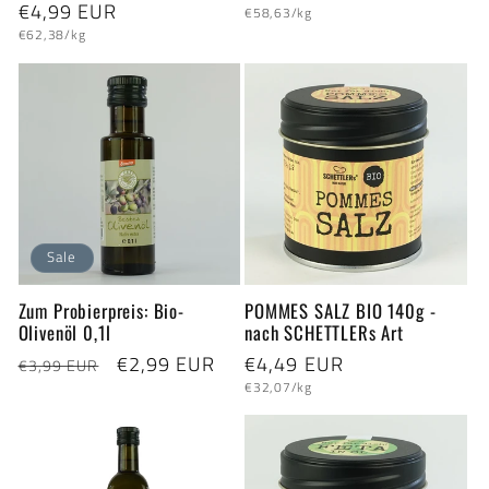
Normaler
€4,99 EUR
Grundpreis
Preis
€58,63/kg
Grundpreis
Preis
€62,38/kg
Sale
Zum Probierpreis: Bio-
POMMES SALZ BIO 140g -
Olivenöl 0,1l
nach SCHETTLERs Art
Normaler
Verkaufspreis
€2,99 EUR
Normaler
€4,49 EUR
€3,99 EUR
Grundpreis
Preis
Preis
€32,07/kg