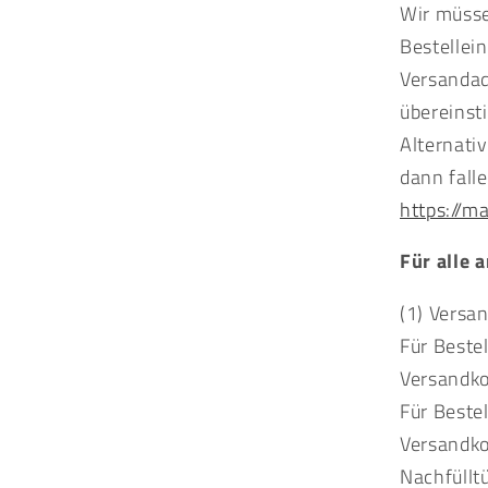
Wir müsse
Bestellei
Versanda
übereinst
Alternativ
dann fall
https://
Für alle 
(1) Versa
Für Beste
Versandko
Für Beste
Versandko
Nachfüllt