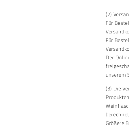
(2) Versa
Für Beste
Versandko
Für Beste
Versandko
Der Onlin
freigescha
unserem S
(3) Die V
Produkten
Weinflasc
berechnet
Größere B