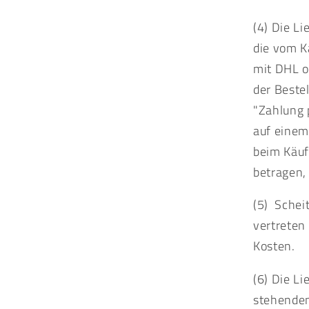
(4) Die L
die vom K
mit DHL o
der Beste
"Zahlung 
auf einem
beim Käuf
betragen,
(5) Schei
vertreten
Kosten.
(6) Die L
stehenden