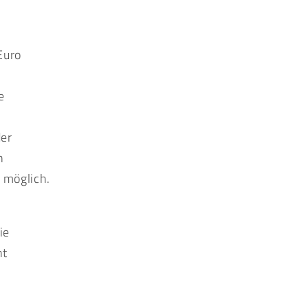
Euro
e
der
n
t möglich.
0
ie
ht