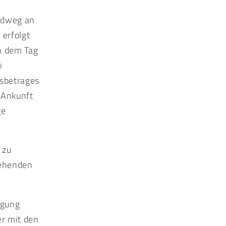
andweg an
 erfolgt
h dem Tag
i
gsbetrages
 Ankunft
ge
 zu
tehenden
ügung
er mit den