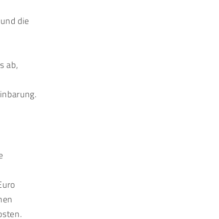
 und die
s ab,
inbarung.
e
Euro
chen
osten.