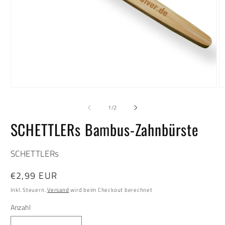
Medien
M
1
2
in
in
von
1
/
2
Modal
M
öffnen
öf
SCHETTLERs Bambus-Zahnbürste
SCHETTLERs
Normaler
€2,99 EUR
Preis
Inkl. Steuern.
Versand
wird beim Checkout berechnet
Anzahl
Anzahl