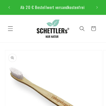
Direkt
 HIER
zum
Ab 20 € Bestellwert versandkostenfrei
Inhalt
Warenkorb
oduktinformationen
ringen