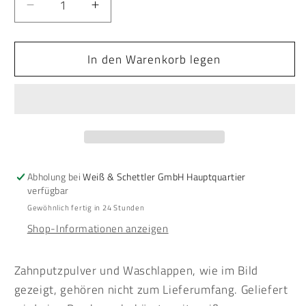
Verringere
Erhöhe
die
die
Menge
Menge
In den Warenkorb legen
für
für
SCHETTLERs
SCHETTLERs
Bambus-
Bambus-
Zahnbürste
Zahnbürste
Abholung bei
Weiß & Schettler GmbH Hauptquartier
verfügbar
Gewöhnlich fertig in 24 Stunden
Shop-Informationen anzeigen
Zahnputzpulver und Waschlappen, wie im Bild
gezeigt, gehören nicht zum Lieferumfang.
Geliefert